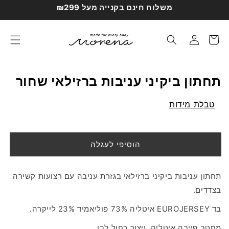
דילוג
משלוח חינם בקנייה מעל ₪299
לתוכן
עגלת
התחברות
קניות
תחתון ביקיני עניבות ברזילאי שחור
טבלת מידות
הוסיפי לעגלה
תחתון עניבות ביקיני ברזילאי בגזרת עניבה עם רצועות קשירה
בצדדים.
בד EUROJERSEY איטליה 73% פוליאמיד 23% לייקרה.
מחטב פייבה איטליה, ייצור כחול לבן.