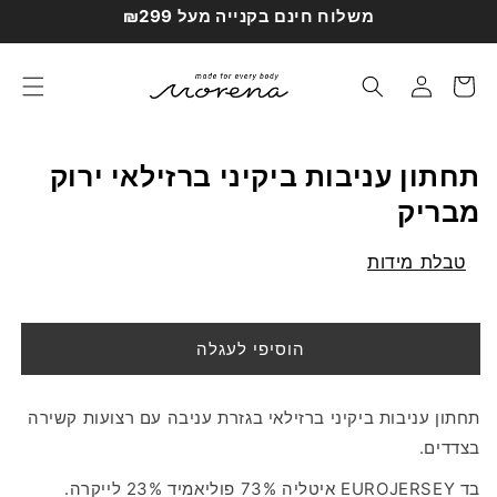
דילוג
משלוח חינם בקנייה מעל ₪299
לתוכן
עגלת
התחברות
קניות
תחתון עניבות ביקיני ברזילאי ירוק
מבריק
טבלת מידות
הוסיפי לעגלה
תחתון עניבות ביקיני ברזילאי בגזרת עניבה עם רצועות קשירה
בצדדים.
בד EUROJERSEY איטליה 73% פוליאמיד 23% לייקרה.